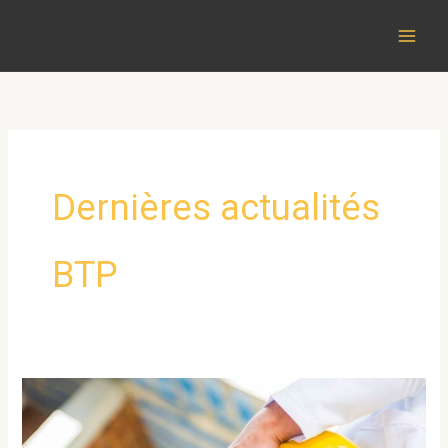
Aller
au
contenu
Dernières actualités
BTP
La
ménopause
en