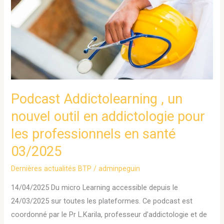
,
un
nouvel
outil
en
addictologie
pour
Podcast Addictolearning , un
les
nouvel outil en addictologie pour
professionnels
les professionnels en santé
en
santé
03/2025
03/2025
Dernières actualités BTP
/
adminpeguin
14/04/2025 Du micro Learning accessible depuis le
24/03/2025 sur toutes les plateformes. Ce podcast est
coordonné par le Pr L.Karila, professeur d’addictologie et de