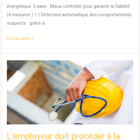
énergétique. 3 axes : Mieux contrôler pour garantir la fiabilité
(4 mesures ) 1 / Détection automatique des comportements
suspects : grâce à
Lire la suite »
L’employeur
doit
procéder
à
la
consultation
du
CSE
avant
L’employeur doit procéder à la
la