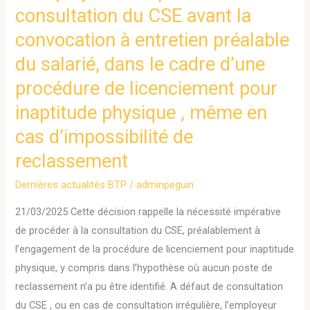
consultation du CSE avant la
convocation
convocation à entretien préalable
à
entretien
du salarié, dans le cadre d’une
préalable
procédure de licenciement pour
du
inaptitude physique , même en
salarié,
dans
cas d’impossibilité de
le
reclassement
cadre
Dernières actualités BTP
/
adminpeguin
d’une
procédure
21/03/2025 Cette décision rappelle la nécessité impérative
de
de procéder à la consultation du CSE, préalablement à
licenciement
l’engagement de la procédure de licenciement pour inaptitude
pour
physique, y compris dans l’hypothèse où aucun poste de
inaptitude
reclassement n’a pu être identifié. A défaut de consultation
physique
du CSE , ou en cas de consultation irrégulière, l’employeur