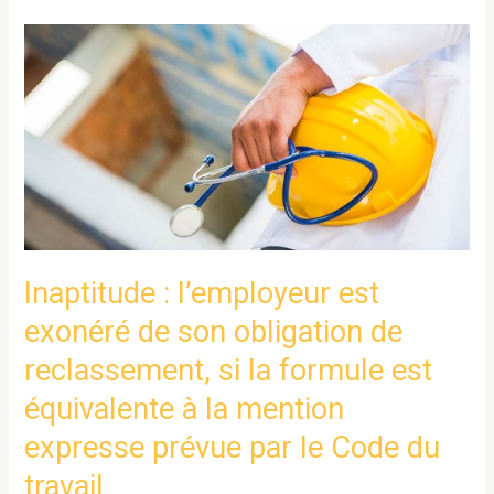
Inaptitude
:
l’employeur
est
exonéré
de
son
obligation
de
Inaptitude : l’employeur est
reclassement,
exonéré de son obligation de
si
reclassement, si la formule est
la
formule
équivalente à la mention
est
expresse prévue par le Code du
équivalente
travail
à