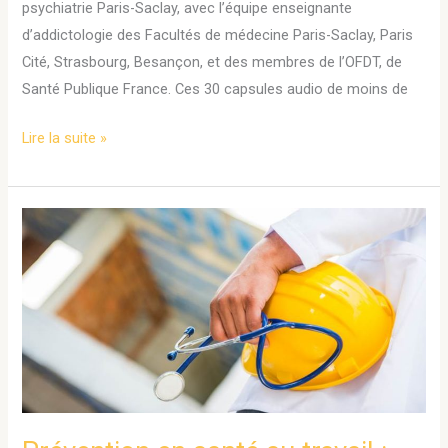
psychiatrie Paris-Saclay, avec l’équipe enseignante
d’addictologie des Facultés de médecine Paris-Saclay, Paris
Cité, Strasbourg, Besançon, et des membres de l’OFDT, de
Santé Publique France. Ces 30 capsules audio de moins de
Lire la suite »
Prévention
en
santé
au
travail
:
défis
et
perspectives