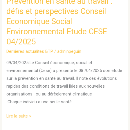
Prévention en santé au travail :
Conseil
défis et perspectives Conseil
Economique
Economique Social
Social
Environnemental
Environnemental Etude CESE
Etude
04/2025
CESE
04/2025
Dernières actualités BTP
/
adminpeguin
09/04/2025 Le Conseil économique, social et
environnemental (Cese) a présenté le 08 /04/2025 son étude
sur la prévention en santé au travail. Il note des évolutions
rapides des conditions de travail liées aux nouvelles
organisations , ou au dérèglement climatique
Chaque individu a une seule santé.
Lire la suite »