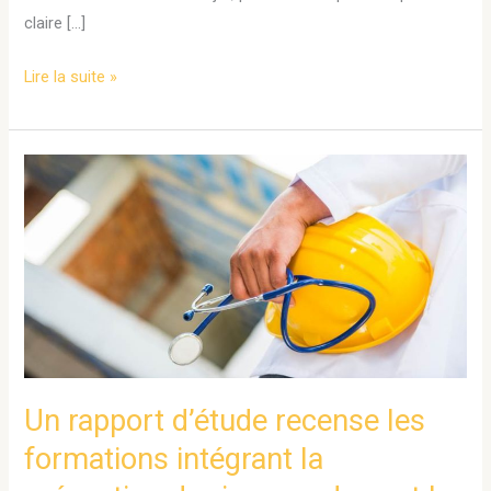
claire […]
Lire la suite »
Un
rapport
d’étude
recense
les
formations
intégrant
la
prévention
Un rapport d’étude recense les
du
formations intégrant la
risque