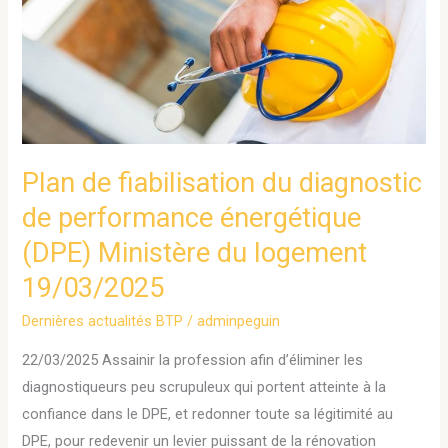
fiabilisation
du
diagnostic
de
performance
énergétique
(DPE)
Plan de fiabilisation du diagnostic
Ministère
de performance énergétique
du
(DPE) Ministère du logement
logement
19/03/2025
19/03/2025
Dernières actualités BTP
/
adminpeguin
22/03/2025 Assainir la profession afin d’éliminer les
diagnostiqueurs peu scrupuleux qui portent atteinte à la
confiance dans le DPE, et redonner toute sa légitimité au
DPE, pour redevenir un levier puissant de la rénovation