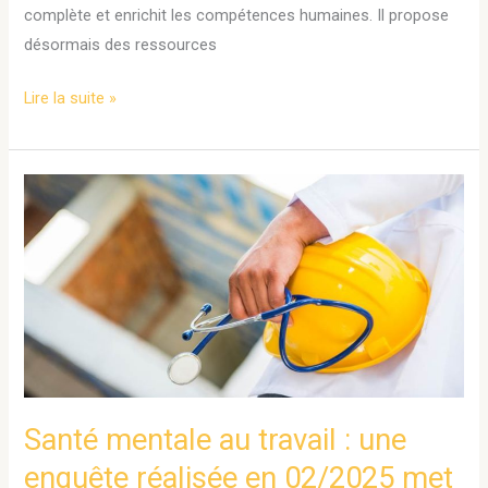
complète et enrichit les compétences humaines. Il propose
désormais des ressources
Lire la suite »
Santé
mentale
au
travail
:
une
enquête
réalisée
en
Santé mentale au travail : une
02/2025
enquête réalisée en 02/2025 met
met