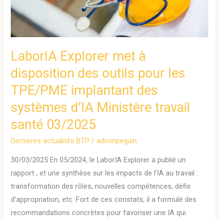
des
outils
pour
les
LaborIA Explorer met à
TPE/PME
disposition des outils pour les
implantant
TPE/PME implantant des
des
systèmes
systèmes d’IA Ministère travail
d’IA
santé 03/2025
Ministère
travail
Dernières actualités BTP
/
adminpeguin
santé
30/03/2025 En 05/2024, le LaborIA Explorer a publié un
03/2025
rapport , et une synthèse sur les impacts de l’IA au travail :
transformation des rôles, nouvelles compétences, défis
d’appropriation, etc. Fort de ces constats, il a formulé des
recommandations concrètes pour favoriser une IA qui