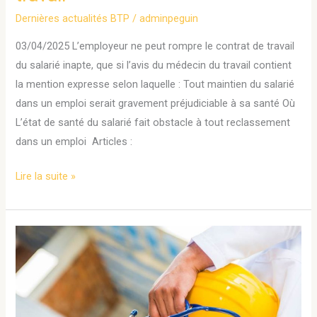
la
Dernières actualités BTP
/
adminpeguin
mention
03/04/2025 L’employeur ne peut rompre le contrat de travail
expresse
du salarié inapte, que si l’avis du médecin du travail contient
prévue
la mention expresse selon laquelle : Tout maintien du salarié
par
dans un emploi serait gravement préjudiciable à sa santé Où
le
L’état de santé du salarié fait obstacle à tout reclassement
Code
dans un emploi Articles :
du
travail
Lire la suite »
LaborIA
Explorer
met
à
disposition