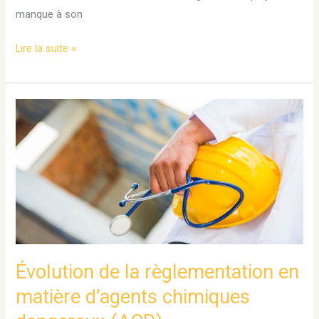
,
manque à son
même
en
Lire la suite »
cas
d’impossibilité
de
Évolution
reclassement
de
la
règlementation
en
matière
d’agents
chimiques
dangereux
Évolution de la règlementation en
(ACD)
matière d’agents chimiques