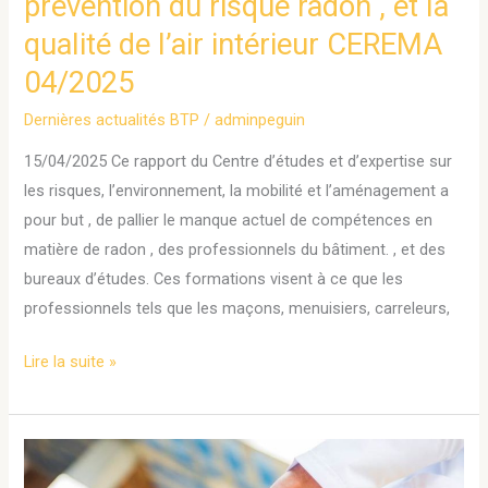
prévention du risque radon , et la
radon
,
qualité de l’air intérieur CEREMA
et
04/2025
la
qualité
Dernières actualités BTP
/
adminpeguin
de
15/04/2025 Ce rapport du Centre d’études et d’expertise sur
l’air
les risques, l’environnement, la mobilité et l’aménagement a
intérieur
pour but , de pallier le manque actuel de compétences en
CEREMA
matière de radon , des professionnels du bâtiment. , et des
04/2025
bureaux d’études. Ces formations visent à ce que les
professionnels tels que les maçons, menuisiers, carreleurs,
Lire la suite »
Podcast
Addictolearning